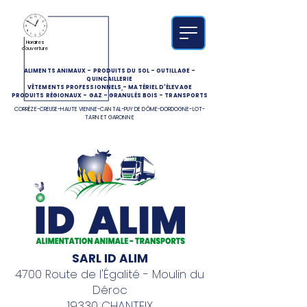
Horaires
d'ouverture
ALIMENTS ANIMAUX
-
PRODUITS DU SOL
-
OUTILLAGE
-
QUINCAILLERIE
VÊTEMENTS PROFESSIONNELS
-
MATÉRIEL D'ÉLEVAGE
PRODUITS RÉGIONAUX
-
GAZ
-
GRANULÉS BOIS
-
TRANSPORTS
CORRÈZE-CREUSE-HAUTE VIENNE-CANTAL-PUY DE DÔME-DORDOGNE-LOT-
TARN ET GARONNE
SARL ID ALIM
4700 Route de l'Égalité - Moulin du
Déroc
19330 CHANTEIX