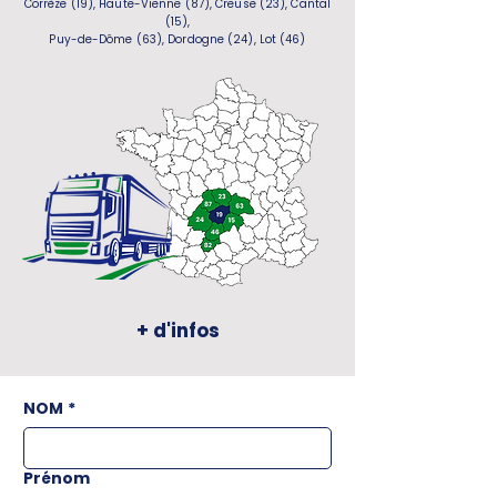
Corrèze (19), Haute-Vienne (87), Creuse (23), Cantal
(15),
Puy-de-Dôme (63), Dordogne (24), Lot (46)
+ d'infos
NOM
*
Prénom