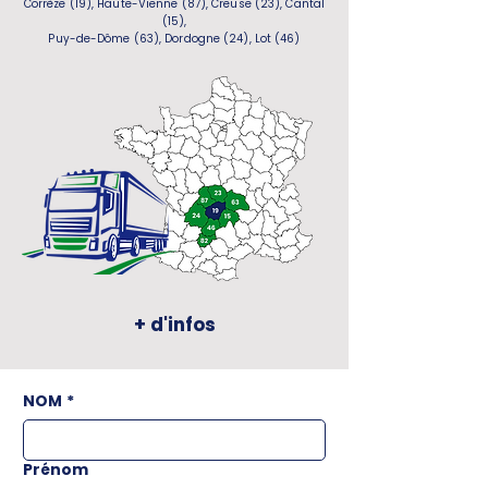
Corrèze (19), Haute-Vienne (87), Creuse (23), Cantal
(15),
Puy-de-Dôme (63), Dordogne (24), Lot (46)
+ d'infos
NOM
*
Prénom