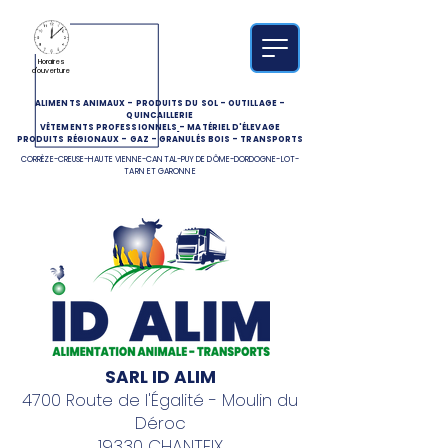
Horaires
d'ouverture
ALIMENTS ANIMAUX
-
PRODUITS DU SOL
-
OUTILLAGE
-
QUINCAILLERIE
VÊTEMENTS PROFESSIONNELS
-
MATÉRIEL D'ÉLEVAGE
PRODUITS RÉGIONAUX
-
GAZ
-
GRANULÉS BOIS
-
TRANSPORTS
CORRÈZE-CREUSE-HAUTE VIENNE-CANTAL-PUY DE DÔME-DORDOGNE-LOT-
TARN ET GARONNE
SARL ID ALIM
4700 Route de l'Égalité - Moulin du
Déroc
19330 CHANTEIX