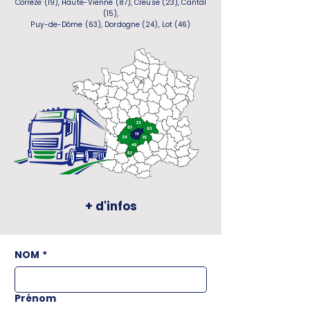
Corrèze (19), Haute-Vienne (87), Creuse (23), Cantal
(15),
Puy-de-Dôme (63), Dordogne (24), Lot (46)
+ d'infos
NOM
*
Prénom