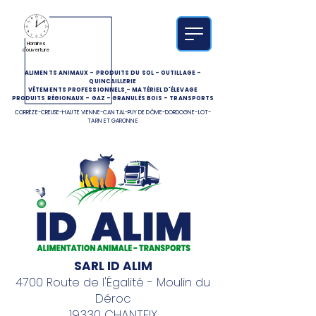
Horaires
d'ouverture
ALIMENTS ANIMAUX
-
PRODUITS DU SOL
-
OUTILLAGE
-
QUINCAILLERIE
VÊTEMENTS PROFESSIONNELS
-
MATÉRIEL D'ÉLEVAGE
PRODUITS RÉGIONAUX
-
GAZ
-
GRANULÉS BOIS
-
TRANSPORTS
CORRÈZE-CREUSE-HAUTE VIENNE-CANTAL-PUY DE DÔME-DORDOGNE-LOT-
TARN ET GARONNE
SARL ID ALIM
4700 Route de l'Égalité - Moulin du
Déroc
19330 CHANTEIX