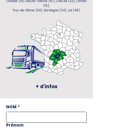
Corrèze (19), Haute-Vienne (87), Creuse (23), Cantal
(15),
Puy-de-Dôme (63), Dordogne (24), Lot (46)
+ d'infos
NOM
*
Prénom