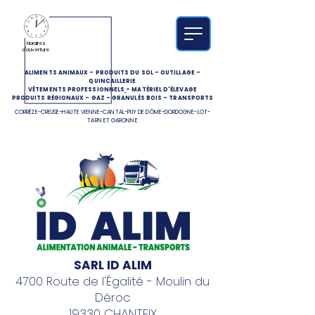
Horaires
d'ouverture
ALIMENTS ANIMAUX
-
PRODUITS DU SOL
-
OUTILLAGE
-
QUINCAILLERIE
VÊTEMENTS PROFESSIONNELS
-
MATÉRIEL D'ÉLEVAGE
PRODUITS RÉGIONAUX
-
GAZ
-
GRANULÉS BOIS
-
TRANSPORTS
CORRÈZE-CREUSE-HAUTE VIENNE-CANTAL-PUY DE DÔME-DORDOGNE-LOT-
TARN ET GARONNE
SARL ID ALIM
4700 Route de l'Égalité - Moulin du
Déroc
19330 CHANTEIX