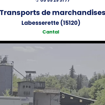
05 55 29 31 77
)
Transports de marchandise
Labesserette (15120)
Cantal