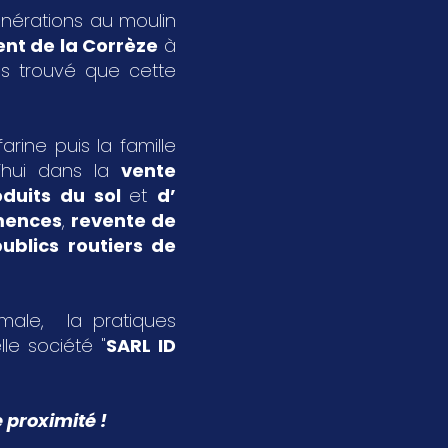
énérations au moulin
nt de la Corrèze
à
s trouvé que cette
rine puis la famille
’hui dans la
vente
oduits du sol
et
d’
emences
,
revente de
ublics routiers de
imale, la pratiques
le société "
SARL ID
 proximité !