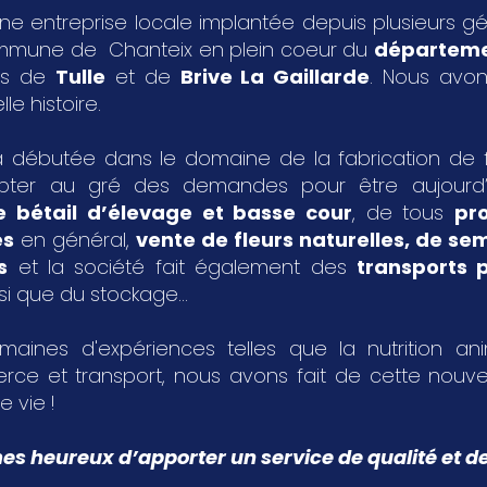
ne entreprise locale implantée depuis plusieurs g
ommune de Chanteix en plein coeur du
départeme
les de
Tulle
et de
Brive La Gaillarde
. Nous avon
le histoire.
 débutée dans le domaine de la fabrication de fa
pter au gré des demandes pour être aujourd
e bétail d’élevage et basse cour
, de tous
pr
es
en général,
vente de fleurs naturelles, de s
s
et la société fait également des
transports p
si que du stockage...
aines d'expériences telles que la nutrition an
rce et transport, nous avons fait de cette nouvel
e vie !
 heureux d’apporter un service de qualité et de