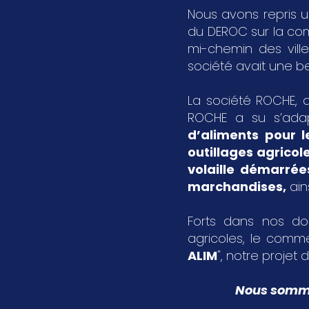
Nous avons repris u
du DEROC sur la c
mi-chemin des vil
société avait une bel
La société ROCHE, a
ROCHE a su s’ada
d’aliments pour l
outillages agricol
volaille démarrée
marchandises
,
ain
Forts dans nos dom
agricoles, le comme
ALIM
", notre projet d
Nous sommes