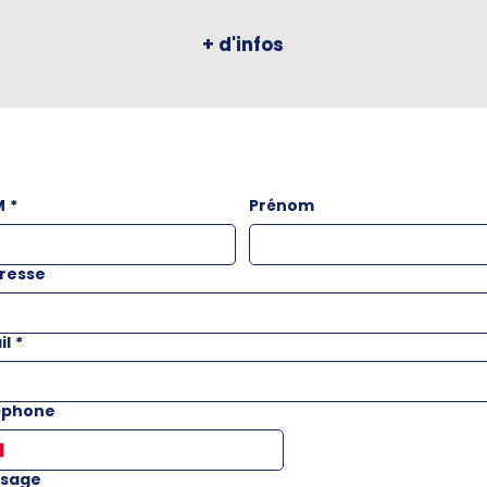
+ d'infos
M
*
Prénom
resse
il
*
éphone
sage