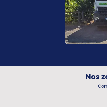
Nos z
Corr