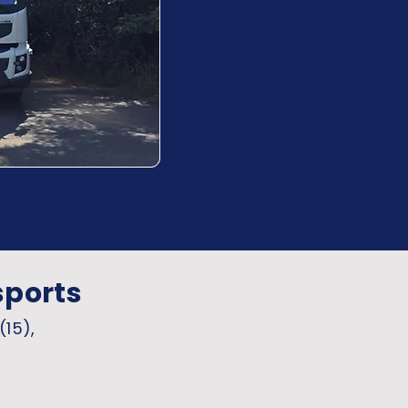
sports
(15),