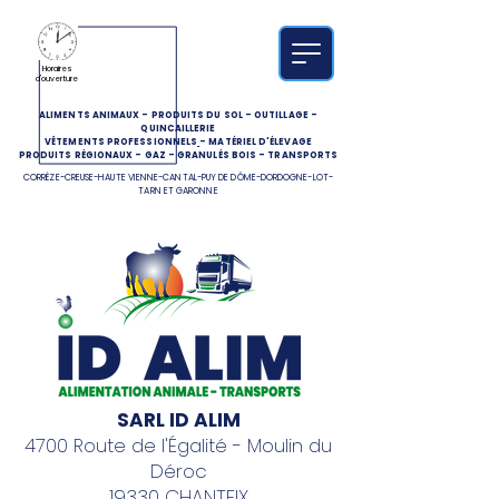
Horaires
d'ouverture
ALIMENTS ANIMAUX
-
PRODUITS DU SOL
-
OUTILLAGE
-
QUINCAILLERIE
VÊTEMENTS PROFESSIONNELS
-
MATÉRIEL D'ÉLEVAGE
PRODUITS RÉGIONAUX
-
GAZ
-
GRANULÉS BOIS
-
TRANSPORTS
CORRÈZE-CREUSE-HAUTE VIENNE-CANTAL-PUY DE DÔME-DORDOGNE-LOT-
TARN ET GARONNE
SARL ID ALIM
4700 Route de l'Égalité - Moulin du
Déroc
19330 CHANTEIX