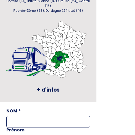
Corrèze (19), Haute-Vienne (87), Creuse (23), Cantal
(15),
Puy-de-Dôme (63), Dordogne (24), Lot (46)
+ d'infos
NOM
*
Prénom