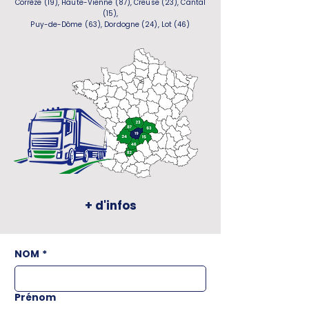
Corrèze (19), Haute-Vienne (87), Creuse (23), Cantal
(15),
Puy-de-Dôme (63), Dordogne (24), Lot (46)
+ d'infos
NOM
*
Prénom