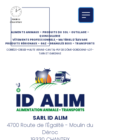
Horaires
d'ouverture
ALIMENTS ANIMAUX
-
PRODUITS DU SOL
-
OUTILLAGE
-
QUINCAILLERIE
VÊTEMENTS PROFESSIONNELS
-
MATÉRIEL D'ÉLEVAGE
PRODUITS RÉGIONAUX
-
GAZ
-
GRANULÉS BOIS
-
TRANSPORTS
CORRÈZE-CREUSE-HAUTE VIENNE-CANTAL-PUY DE DÔME-DORDOGNE-LOT-
TARN ET GARONNE
SARL ID ALIM
4700 Route de l'Égalité - Moulin du
Déroc
19330 CHANTEIX