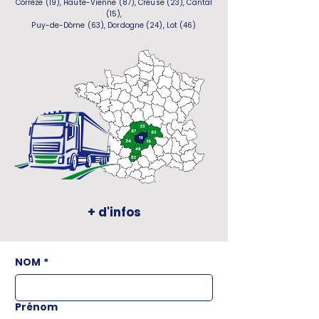
Corrèze (19), Haute-Vienne (87), Creuse (23), Cantal
(15),
Puy-de-Dôme (63), Dordogne (24), Lot (46)
+ d'infos
NOM
*
Prénom