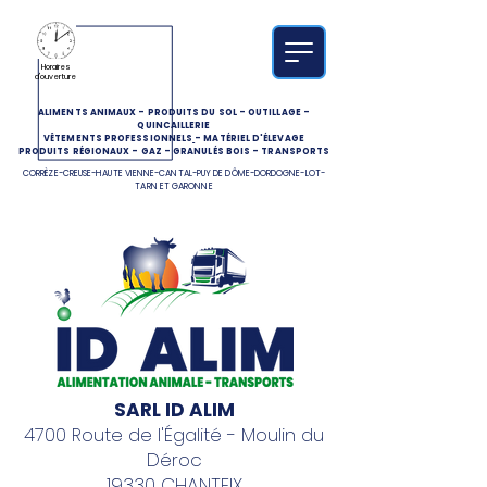
Horaires
d'ouverture
ALIMENTS ANIMAUX
-
PRODUITS DU SOL
-
OUTILLAGE
-
QUINCAILLERIE
VÊTEMENTS PROFESSIONNELS
-
MATÉRIEL D'ÉLEVAGE
PRODUITS RÉGIONAUX
-
GAZ
-
GRANULÉS BOIS
-
TRANSPORTS
CORRÈZE-CREUSE-HAUTE VIENNE-CANTAL-PUY DE DÔME-DORDOGNE-LOT-
TARN ET GARONNE
SARL ID ALIM
4700 Route de l'Égalité - Moulin du
Déroc
19330 CHANTEIX