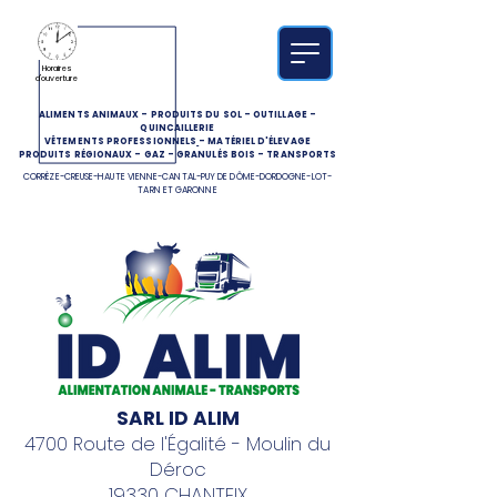
Horaires
d'ouverture
ALIMENTS ANIMAUX
-
PRODUITS DU SOL
-
OUTILLAGE
-
QUINCAILLERIE
VÊTEMENTS PROFESSIONNELS
-
MATÉRIEL D'ÉLEVAGE
PRODUITS RÉGIONAUX
-
GAZ
-
GRANULÉS BOIS
-
TRANSPORTS
CORRÈZE-CREUSE-HAUTE VIENNE-CANTAL-PUY DE DÔME-DORDOGNE-LOT-
TARN ET GARONNE
SARL ID ALIM
4700 Route de l'Égalité - Moulin du
Déroc
19330 CHANTEIX