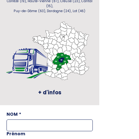
Corrèze (19), Haute-Vienne (87), Creuse (23), Cantal
(15),
Puy-de-Dôme (63), Dordogne (24), Lot (46)
+ d'infos
NOM
*
Prénom