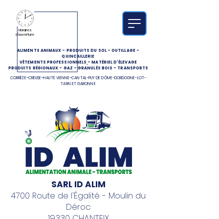
Horaires
d'ouverture
ALIMENTS ANIMAUX
-
PRODUITS DU SOL
-
OUTILLAGE
-
QUINCAILLERIE
VÊTEMENTS PROFESSIONNELS
-
MATÉRIEL D'ÉLEVAGE
PRODUITS RÉGIONAUX
-
GAZ
-
GRANULÉS BOIS
-
TRANSPORTS
CORRÈZE-CREUSE-HAUTE VIENNE-CANTAL-PUY DE DÔME-DORDOGNE-LOT-
TARN ET GARONNE
SARL ID ALIM
4700 Route de l'Égalité - Moulin du
Déroc
19330 CHANTEIX