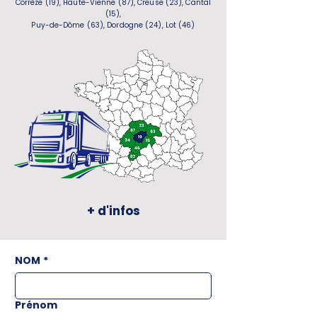
Corrèze (19), Haute-Vienne (87), Creuse (23), Cantal
(15),
Puy-de-Dôme (63), Dordogne (24), Lot (46)
+ d'infos
NOM
*
Prénom