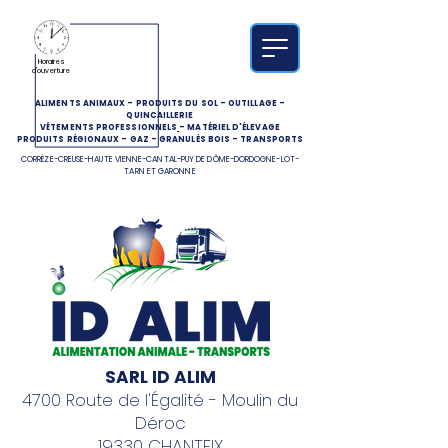
Horaires
d'ouverture
ALIMENTS ANIMAUX
-
PRODUITS DU SOL
-
OUTILLAGE
-
QUINCAILLERIE
VÊTEMENTS PROFESSIONNELS
-
MATÉRIEL D'ÉLEVAGE
PRODUITS RÉGIONAUX
-
GAZ
-
GRANULÉS BOIS
-
TRANSPORTS
CORRÈZE-CREUSE-HAUTE VIENNE-CANTAL-PUY DE DÔME-DORDOGNE-LOT-
TARN ET GARONNE
SARL ID ALIM
4700 Route de l'Égalité - Moulin du
Déroc
19330 CHANTEIX