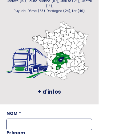
Corrèze (19), Haute-Vienne (87), Creuse (23), Cantal
(15),
Puy-de-Dôme (63), Dordogne (24), Lot (46)
+ d'infos
NOM
*
Prénom