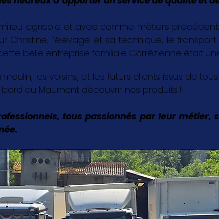
 heureux d’apporter un service de qualité et de
milieu agricole et avec comme métiers précédents,
Christine, l’élevage et sa technique, le transport 
 cette belle entreprise familiale Corrézienne était u
 moulin, les voisins, et les futurs clients issus de tou
u bord du Maumont découvrir nos produits !!
ofessionnels, tous passionnés par leur métier, s
nnée.