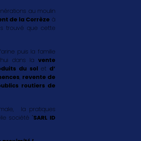
énérations au moulin
nt de la Corrèze
à
s trouvé que cette
rine puis la famille
’hui dans la
vente
oduits du sol
et
d’
emences
,
revente de
ublics routiers de
imale, la pratiques
le société "
SARL ID