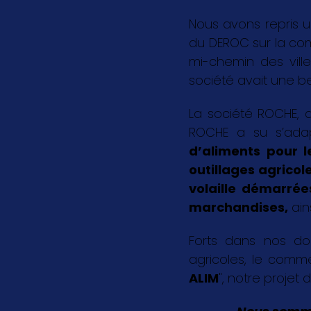
Nous avons repris u
du DEROC sur la c
mi-chemin des vil
société avait une bel
La société ROCHE, a
ROCHE a su s’ada
d’aliments pour l
outillages agricol
volaille démarrée
marchandises
,
ain
Forts dans nos dom
agricoles, le comme
ALIM
", notre projet d