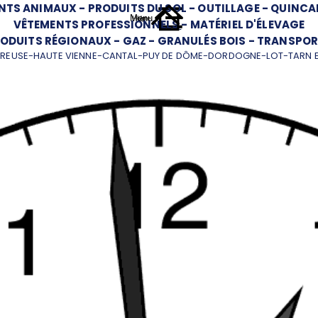
NTS ANIMAUX
-
PRODUITS DU SOL
-
OUTILLAGE
-
QUINCAI
Menu
Home
Up
VÊTEMENTS PROFESSIONNELS
-
MATÉRIEL D'ÉLEVAGE
ODUITS RÉGIONAUX
-
GAZ
-
GRANULÉS BOIS
-
TRANSPOR
REUSE-HAUTE VIENNE-CANTAL-PUY DE DÔME-DORDOGNE-LOT-TARN 