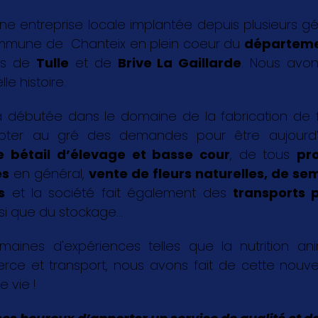
ne entreprise locale implantée depuis plusieurs g
ommune de Chanteix en plein coeur du
départeme
les de
Tulle
et de
Brive La Gaillarde
. Nous avon
le histoire.
 débutée dans le domaine de la fabrication de fa
pter au gré des demandes pour être aujourd
e bétail d’élevage et basse cour
, de tous
pr
es
en général,
vente de fleurs naturelles, de s
s
et la société fait également des
transports p
si que du stockage...
aines d'expériences telles que la nutrition an
rce et transport, nous avons fait de cette nouvel
e vie !