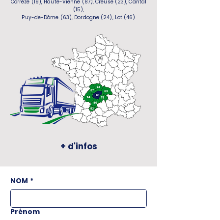
Corrèze (19), Haute-Vienne (87), Creuse (23), Cantal
(15),
Puy-de-Dôme (63), Dordogne (24), Lot (46)
+ d'infos
NOM
*
Prénom