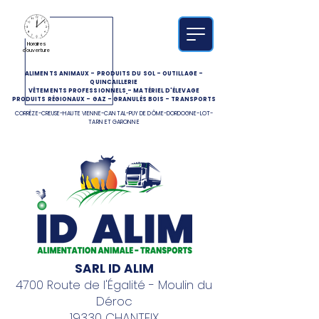
Horaires
d'ouverture
ALIMENTS ANIMAUX
-
PRODUITS DU SOL
-
OUTILLAGE
-
QUINCAILLERIE
VÊTEMENTS PROFESSIONNELS
-
MATÉRIEL D'ÉLEVAGE
PRODUITS RÉGIONAUX
-
GAZ
-
GRANULÉS BOIS
-
TRANSPORTS
CORRÈZE-CREUSE-HAUTE VIENNE-CANTAL-PUY DE DÔME-DORDOGNE-LOT-
TARN ET GARONNE
SARL ID ALIM
4700 Route de l'Égalité - Moulin du
Déroc
19330 CHANTEIX