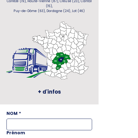
Corrèze (19), Haute-Vienne (87), Creuse (23), Cantal
(15),
Puy-de-Dôme (63), Dordogne (24), Lot (46)
+ d'infos
NOM
*
Prénom