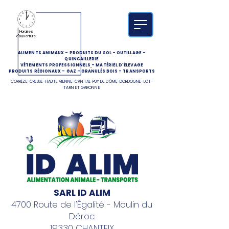
Horaires
d'ouverture
ALIMENTS ANIMAUX
-
PRODUITS DU SOL
-
OUTILLAGE
-
QUINCAILLERIE
VÊTEMENTS PROFESSIONNELS
-
MATÉRIEL D'ÉLEVAGE
PRODUITS RÉGIONAUX
-
GAZ
-
GRANULÉS BOIS
-
TRANSPORTS
CORRÈZE-CREUSE-HAUTE VIENNE-CANTAL-PUY DE DÔME-DORDOGNE-LOT-
TARN ET GARONNE
SARL ID ALIM
4700 Route de l'Égalité - Moulin du
Déroc
19330 CHANTEIX