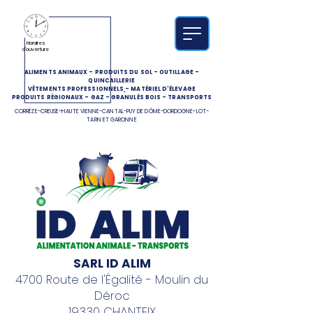
Horaires
d'ouverture
ALIMENTS ANIMAUX
-
PRODUITS DU SOL
-
OUTILLAGE
-
QUINCAILLERIE
VÊTEMENTS PROFESSIONNELS
-
MATÉRIEL D'ÉLEVAGE
PRODUITS RÉGIONAUX
-
GAZ
-
GRANULÉS BOIS
-
TRANSPORTS
CORRÈZE-CREUSE-HAUTE VIENNE-CANTAL-PUY DE DÔME-DORDOGNE-LOT-
TARN ET GARONNE
SARL ID ALIM
4700 Route de l'Égalité - Moulin du
Déroc
19330 CHANTEIX