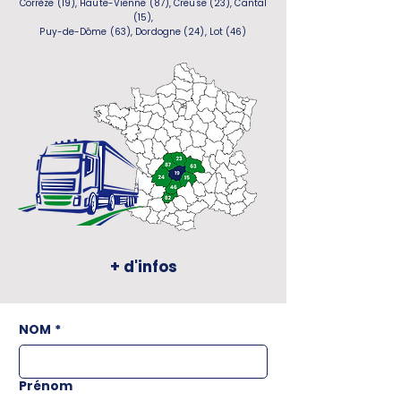
Corrèze (19), Haute-Vienne (87), Creuse (23), Cantal
(15),
Puy-de-Dôme (63), Dordogne (24), Lot (46)
+ d'infos
NOM
*
Prénom