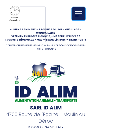
Horaires
d'ouverture
ALIMENTS ANIMAUX
-
PRODUITS DU SOL
-
OUTILLAGE
-
QUINCAILLERIE
VÊTEMENTS PROFESSIONNELS
-
MATÉRIEL D'ÉLEVAGE
PRODUITS RÉGIONAUX
-
GAZ
-
GRANULÉS BOIS
-
TRANSPORTS
CORRÈZE-CREUSE-HAUTE VIENNE-CANTAL-PUY DE DÔME-DORDOGNE-LOT-
TARN ET GARONNE
SARL ID ALIM
4700 Route de l'Égalité - Moulin du
Déroc
19330 CHANTEIX