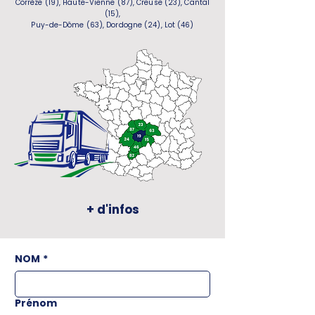
Corrèze (19), Haute-Vienne (87), Creuse (23), Cantal
(15),
Puy-de-Dôme (63), Dordogne (24), Lot (46)
+ d'infos
NOM
*
Prénom