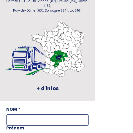
Corrèze (19), Haute-Vienne (87), Creuse (23), Cantal
(15),
Puy-de-Dôme (63), Dordogne (24), Lot (46)
+ d'infos
NOM
*
Prénom