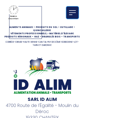
Horaires
d'ouverture
ALIMENTS ANIMAUX
-
PRODUITS DU SOL
-
OUTILLAGE
-
QUINCAILLERIE
VÊTEMENTS PROFESSIONNELS
-
MATÉRIEL D'ÉLEVAGE
PRODUITS RÉGIONAUX
-
GAZ
-
GRANULÉS BOIS
-
TRANSPORTS
CORRÈZE-CREUSE-HAUTE VIENNE-CANTAL-PUY DE DÔME-DORDOGNE-LOT-
TARN ET GARONNE
SARL ID ALIM
4700 Route de l'Égalité - Moulin du
Déroc
19330 CHANTEIX