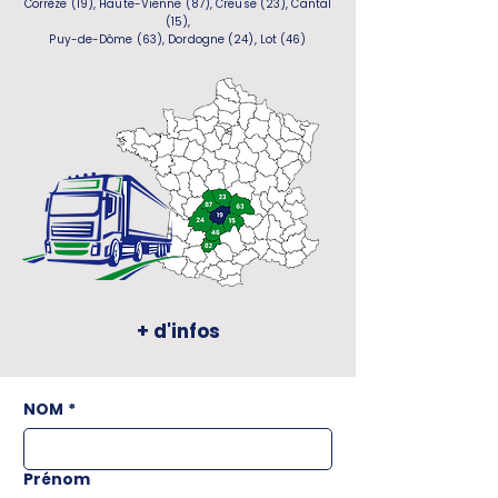
Corrèze (19), Haute-Vienne (87), Creuse (23), Cantal
(15),
Puy-de-Dôme (63), Dordogne (24), Lot (46)
+ d'infos
NOM
*
Prénom