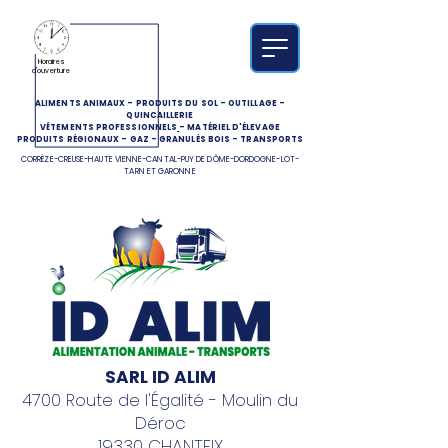
Horaires
d'ouverture
ALIMENTS ANIMAUX
-
PRODUITS DU SOL
-
OUTILLAGE
-
QUINCAILLERIE
VÊTEMENTS PROFESSIONNELS
-
MATÉRIEL D'ÉLEVAGE
PRODUITS RÉGIONAUX
-
GAZ
-
GRANULÉS BOIS
-
TRANSPORTS
CORRÈZE-CREUSE-HAUTE VIENNE-CANTAL-PUY DE DÔME-DORDOGNE-LOT-
TARN ET GARONNE
SARL ID ALIM
4700 Route de l'Égalité - Moulin du
Déroc
19330 CHANTEIX