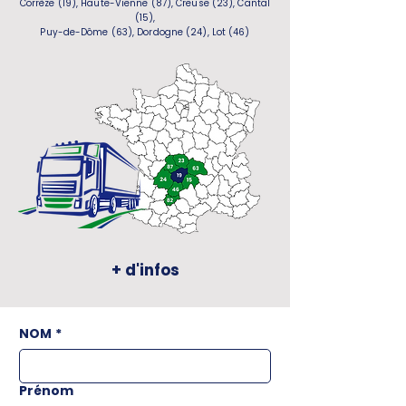
Corrèze (19), Haute-Vienne (87), Creuse (23), Cantal
(15),
Puy-de-Dôme (63), Dordogne (24), Lot (46)
+ d'infos
NOM
*
Prénom