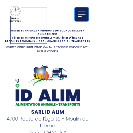
Horaires
d'ouverture
ALIMENTS ANIMAUX
-
PRODUITS DU SOL
-
OUTILLAGE
-
QUINCAILLERIE
VÊTEMENTS PROFESSIONNELS
-
MATÉRIEL D'ÉLEVAGE
PRODUITS RÉGIONAUX
-
GAZ
-
GRANULÉS BOIS
-
TRANSPORTS
CORRÈZE-CREUSE-HAUTE VIENNE-CANTAL-PUY DE DÔME-DORDOGNE-LOT-
TARN ET GARONNE
SARL ID ALIM
4700 Route de l'Égalité - Moulin du
Déroc
19330 CHANTEIX