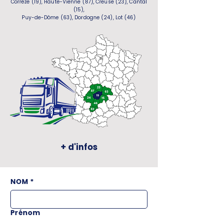
Corrèze (19), Haute-Vienne (87), Creuse (23), Cantal
(15),
Puy-de-Dôme (63), Dordogne (24), Lot (46)
+ d'infos
NOM
*
Prénom