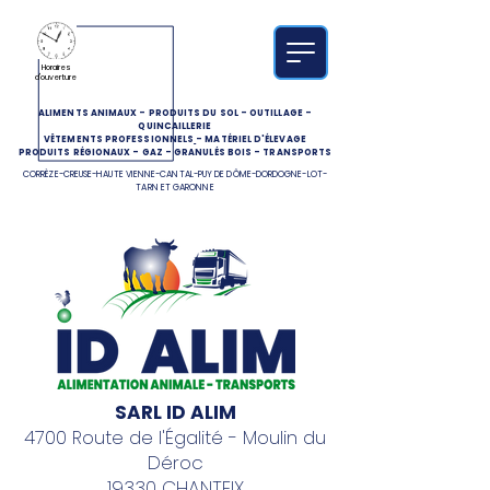
Horaires
d'ouverture
ALIMENTS ANIMAUX
-
PRODUITS DU SOL
-
OUTILLAGE
-
QUINCAILLERIE
VÊTEMENTS PROFESSIONNELS
-
MATÉRIEL D'ÉLEVAGE
PRODUITS RÉGIONAUX
-
GAZ
-
GRANULÉS BOIS
-
TRANSPORTS
CORRÈZE-CREUSE-HAUTE VIENNE-CANTAL-PUY DE DÔME-DORDOGNE-LOT-
TARN ET GARONNE
SARL ID ALIM
4700 Route de l'Égalité - Moulin du
Déroc
19330 CHANTEIX