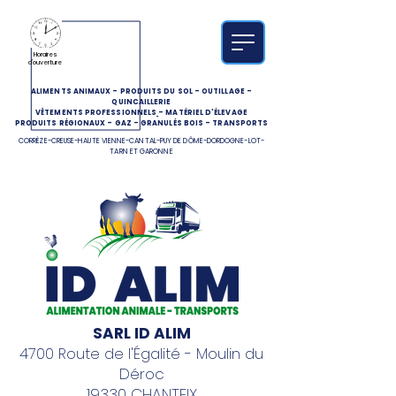
Horaires
d'ouverture
ALIMENTS ANIMAUX
-
PRODUITS DU SOL
-
OUTILLAGE
-
QUINCAILLERIE
VÊTEMENTS PROFESSIONNELS
-
MATÉRIEL D'ÉLEVAGE
PRODUITS RÉGIONAUX
-
GAZ
-
GRANULÉS BOIS
-
TRANSPORTS
CORRÈZE-CREUSE-HAUTE VIENNE-CANTAL-PUY DE DÔME-DORDOGNE-LOT-
TARN ET GARONNE
SARL ID ALIM
4700 Route de l'Égalité - Moulin du
Déroc
19330 CHANTEIX