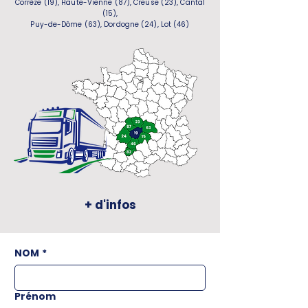
Corrèze (19), Haute-Vienne (87), Creuse (23), Cantal
(15),
Puy-de-Dôme (63), Dordogne (24), Lot (46)
+ d'infos
NOM
*
Prénom