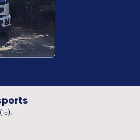
sports
(15),