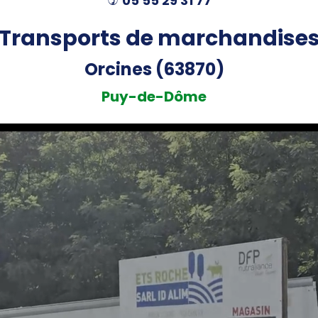
05 55 29 31 77
)
Transports de marchandise
Orcines (63870)
Puy-de-Dôme