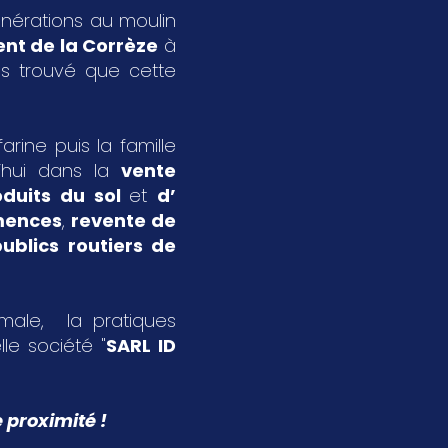
énérations au moulin
nt de la Corrèze
à
s trouvé que cette
rine puis la famille
’hui dans la
vente
oduits du sol
et
d’
emences
,
revente de
ublics routiers de
imale, la pratiques
le société "
SARL ID
 proximité !