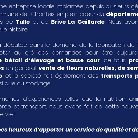
ne entreprise locale implantée depuis plusieurs g
ommune de Chanteix en plein coeur du
départeme
les de
Tulle
et de
Brive La Gaillarde
. Nous avon
le histoire.
 débutée dans le domaine de la fabrication de fa
pter au gré des demandes pour être aujourd
e bétail d’élevage et basse cour
, de tous
pr
es
en général,
vente de fleurs naturelles, de s
s
et la société fait également des
transports p
si que du stockage...
aines d'expériences telles que la nutrition an
rce et transport, nous avons fait de cette nouvel
e vie !
 heureux d’apporter un service de qualité et de