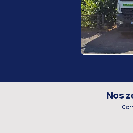
Nos z
Corr