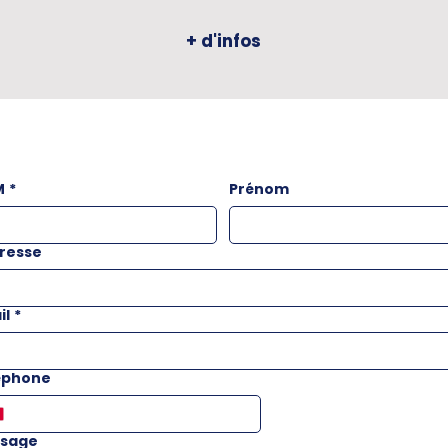
+ d'infos
M
*
Prénom
resse
il
*
éphone
sage