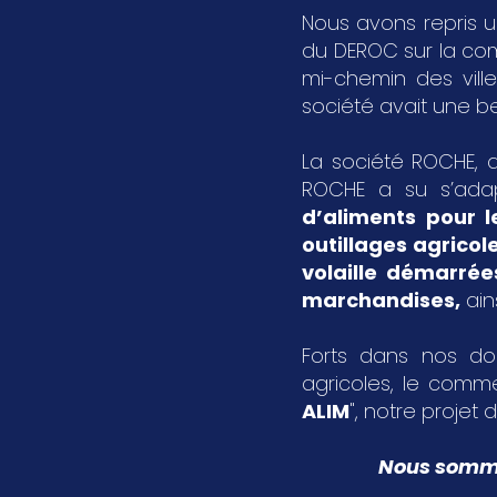
Nous avons repris u
du DEROC sur la c
mi-chemin des vil
société avait une bel
La société ROCHE, a
ROCHE a su s’ada
d’aliments pour l
outillages agricol
volaille démarrée
marchandises
,
ain
Forts dans nos dom
agricoles, le comme
ALIM
", notre projet d
Nous sommes