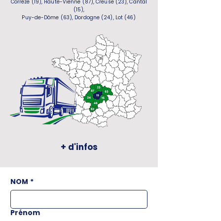
Corrèze (19), Haute-Vienne (87), Creuse (23), Cantal
(15),
Puy-de-Dôme (63), Dordogne (24), Lot (46)
+ d'infos
NOM
*
Prénom