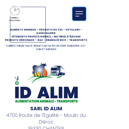
Horaires
d'ouverture
ALIMENTS ANIMAUX
-
PRODUITS DU SOL
-
OUTILLAGE
-
QUINCAILLERIE
VÊTEMENTS PROFESSIONNELS
-
MATÉRIEL D'ÉLEVAGE
PRODUITS RÉGIONAUX
-
GAZ
-
GRANULÉS BOIS
-
TRANSPORTS
CORRÈZE-CREUSE-HAUTE VIENNE-CANTAL-PUY DE DÔME-DORDOGNE-LOT-
TARN ET GARONNE
SARL ID ALIM
4700 Route de l'Égalité - Moulin du
Déroc
19330 CHANTEIX