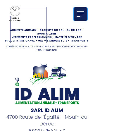
Horaires
d'ouverture
ALIMENTS ANIMAUX
-
PRODUITS DU SOL
-
OUTILLAGE
-
QUINCAILLERIE
VÊTEMENTS PROFESSIONNELS
-
MATÉRIEL D'ÉLEVAGE
PRODUITS RÉGIONAUX
-
GAZ
-
GRANULÉS BOIS
-
TRANSPORTS
CORRÈZE-CREUSE-HAUTE VIENNE-CANTAL-PUY DE DÔME-DORDOGNE-LOT-
TARN ET GARONNE
SARL ID ALIM
4700 Route de l'Égalité - Moulin du
Déroc
19330 CHANTEIX