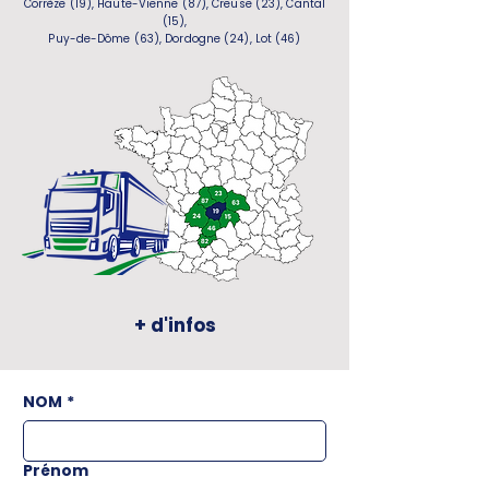
Corrèze (19), Haute-Vienne (87), Creuse (23), Cantal
(15),
Puy-de-Dôme (63), Dordogne (24), Lot (46)
+ d'infos
NOM
*
Prénom