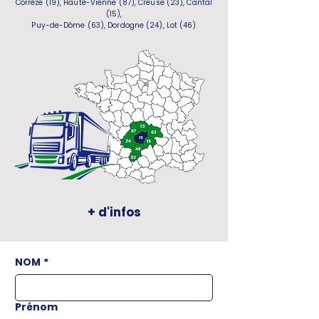
Corrèze (19), Haute-Vienne (87), Creuse (23), Cantal
(15),
Puy-de-Dôme (63), Dordogne (24), Lot (46)
+ d'infos
NOM
*
Prénom