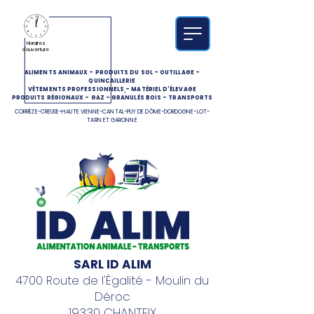
Horaires
d'ouverture
ALIMENTS ANIMAUX
-
PRODUITS DU SOL
-
OUTILLAGE
-
QUINCAILLERIE
VÊTEMENTS PROFESSIONNELS
-
MATÉRIEL D'ÉLEVAGE
PRODUITS RÉGIONAUX
-
GAZ
-
GRANULÉS BOIS
-
TRANSPORTS
CORRÈZE-CREUSE-HAUTE VIENNE-CANTAL-PUY DE DÔME-DORDOGNE-LOT-
TARN ET GARONNE
SARL ID ALIM
4700 Route de l'Égalité - Moulin du
Déroc
19330 CHANTEIX