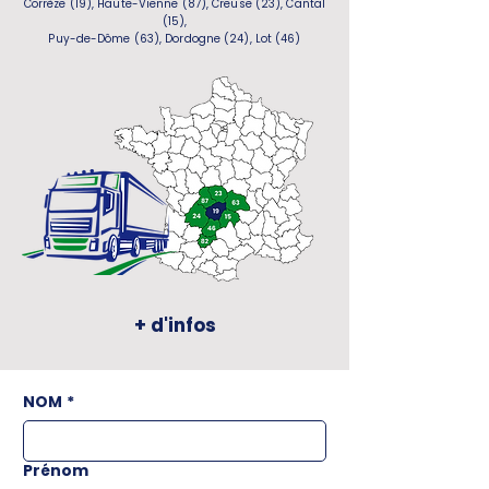
Corrèze (19), Haute-Vienne (87), Creuse (23), Cantal
(15),
Puy-de-Dôme (63), Dordogne (24), Lot (46)
+ d'infos
NOM
*
Prénom