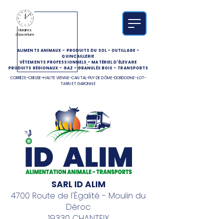
Horaires
d'ouverture
ALIMENTS ANIMAUX
-
PRODUITS DU SOL
-
OUTILLAGE
-
QUINCAILLERIE
VÊTEMENTS PROFESSIONNELS
-
MATÉRIEL D'ÉLEVAGE
PRODUITS RÉGIONAUX
-
GAZ
-
GRANULÉS BOIS
-
TRANSPORTS
CORRÈZE-CREUSE-HAUTE VIENNE-CANTAL-PUY DE DÔME-DORDOGNE-LOT-
TARN ET GARONNE
SARL ID ALIM
4700 Route de l'Égalité - Moulin du
Déroc
19330 CHANTEIX