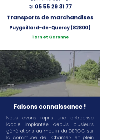
05 55 29 31 77
)
Transports de marchandises
Puygaillard-de-Quercy (82800)
Tarn et Garonne
Faisons connaissance !
Nous avons repris une entreprise
locale implantée depuis plusieurs
générations au moulin du DEROC sur
la commune de Chanteix en plein