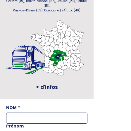
Corrèze (19), Haute-Vienne (87), Creuse (23), Cantal
(15),
Puy-de-Dôme (63), Dordogne (24), Lot (46)
+ d'infos
NOM
*
Prénom