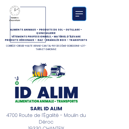
Horaires
d'ouverture
ALIMENTS ANIMAUX
-
PRODUITS DU SOL
-
OUTILLAGE
-
QUINCAILLERIE
VÊTEMENTS PROFESSIONNELS
-
MATÉRIEL D'ÉLEVAGE
PRODUITS RÉGIONAUX
-
GAZ
-
GRANULÉS BOIS
-
TRANSPORTS
CORRÈZE-CREUSE-HAUTE VIENNE-CANTAL-PUY DE DÔME-DORDOGNE-LOT-
TARN ET GARONNE
SARL ID ALIM
4700 Route de l'Égalité - Moulin du
Déroc
19330 CHANTEIX