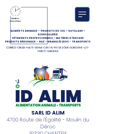
Horaires
d'ouverture
ALIMENTS ANIMAUX
-
PRODUITS DU SOL
-
OUTILLAGE
-
QUINCAILLERIE
VÊTEMENTS PROFESSIONNELS
-
MATÉRIEL D'ÉLEVAGE
PRODUITS RÉGIONAUX
-
GAZ
-
GRANULÉS BOIS
-
TRANSPORTS
CORRÈZE-CREUSE-HAUTE VIENNE-CANTAL-PUY DE DÔME-DORDOGNE-LOT-
TARN ET GARONNE
SARL ID ALIM
4700 Route de l'Égalité - Moulin du
Déroc
19330 CHANTEIX