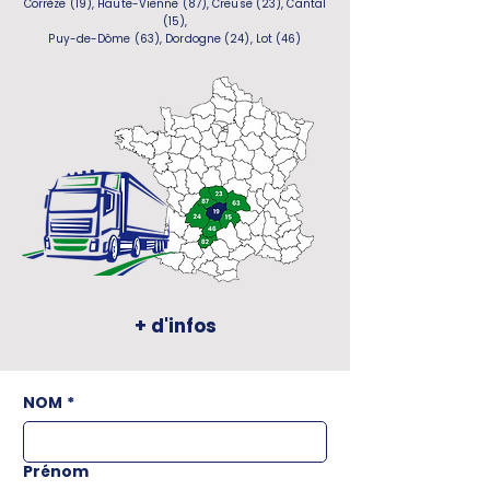
Corrèze (19), Haute-Vienne (87), Creuse (23), Cantal
(15),
Puy-de-Dôme (63), Dordogne (24), Lot (46)
+ d'infos
NOM
*
Prénom