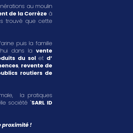
énérations au moulin
nt de la Corrèze
à
s trouvé que cette
rine puis la famille
’hui dans la
vente
oduits du sol
et
d’
emences
,
revente de
ublics routiers de
imale, la pratiques
le société "
SARL ID
 proximité !