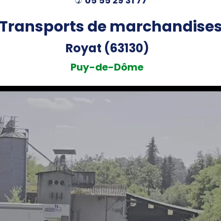
05 55 29 31 77
)
Transports de marchandise
Royat (63130)
Puy-de-Dôme