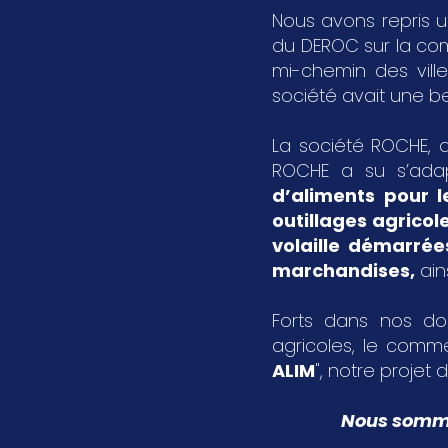
Nous avons repris u
du DEROC sur la c
mi-chemin des vil
société avait une bel
La société ROCHE, a
ROCHE a su s’ada
d’aliments pour l
outillages agricol
volaille démarrée
marchandises
,
ain
Forts dans nos dom
agricoles, le comme
ALIM
", notre projet d
Nous sommes