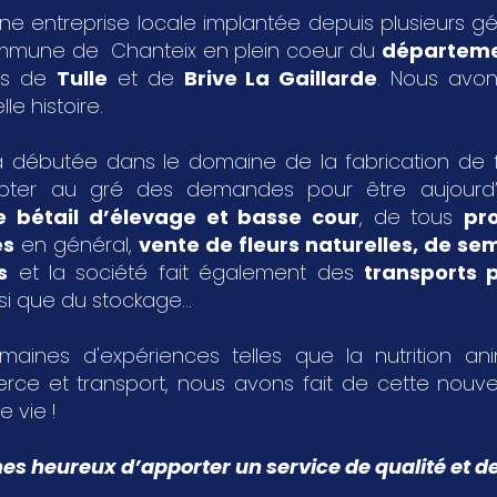
ne entreprise locale implantée depuis plusieurs g
ommune de Chanteix en plein coeur du
départeme
les de
Tulle
et de
Brive La Gaillarde
. Nous avon
le histoire.
 débutée dans le domaine de la fabrication de fa
pter au gré des demandes pour être aujourd
e bétail d’élevage et basse cour
, de tous
pr
es
en général,
vente de fleurs naturelles, de s
s
et la société fait également des
transports p
si que du stockage...
aines d'expériences telles que la nutrition an
rce et transport, nous avons fait de cette nouvel
e vie !
 heureux d’apporter un service de qualité et de