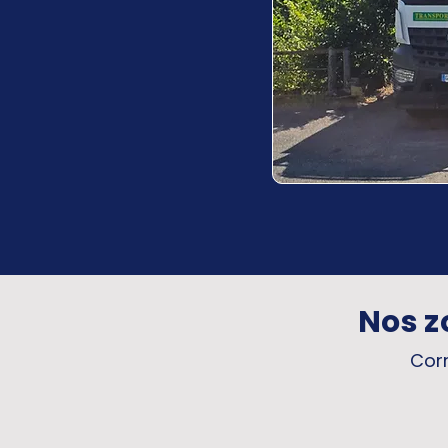
Nos z
Corr