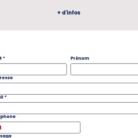
+ d'infos
M
*
Prénom
resse
il
*
éphone
sage