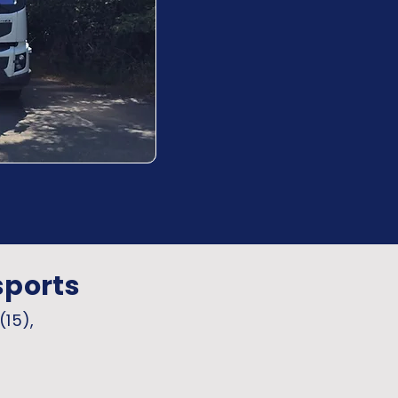
sports
(15),