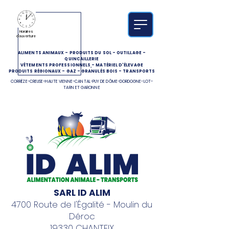
Horaires
d'ouverture
ALIMENTS ANIMAUX
-
PRODUITS DU SOL
-
OUTILLAGE
-
QUINCAILLERIE
VÊTEMENTS PROFESSIONNELS
-
MATÉRIEL D'ÉLEVAGE
PRODUITS RÉGIONAUX
-
GAZ
-
GRANULÉS BOIS
-
TRANSPORTS
CORRÈZE-CREUSE-HAUTE VIENNE-CANTAL-PUY DE DÔME-DORDOGNE-LOT-
TARN ET GARONNE
SARL ID ALIM
4700 Route de l'Égalité - Moulin du
Déroc
19330 CHANTEIX