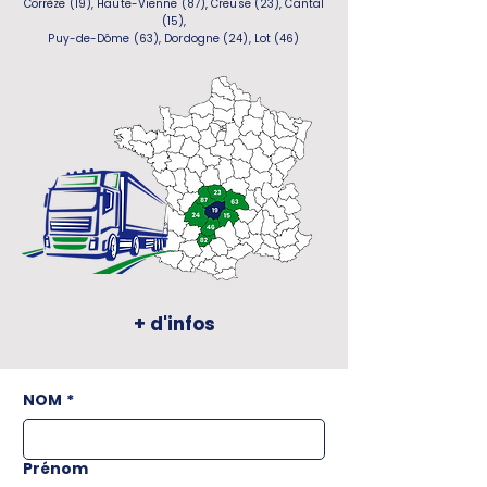
Corrèze (19), Haute-Vienne (87), Creuse (23), Cantal
(15),
Puy-de-Dôme (63), Dordogne (24), Lot (46)
+ d'infos
NOM
*
Prénom