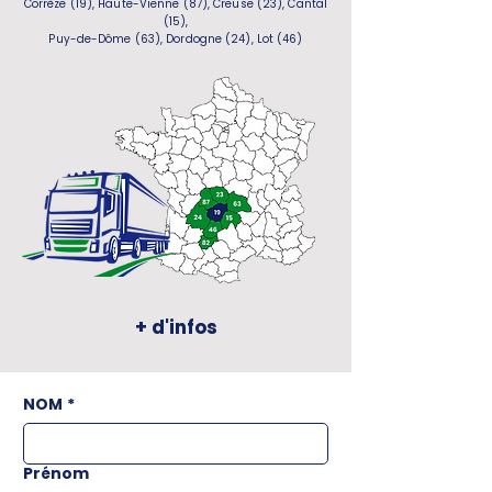
Corrèze (19), Haute-Vienne (87), Creuse (23), Cantal
(15),
Puy-de-Dôme (63), Dordogne (24), Lot (46)
+ d'infos
NOM
*
Prénom