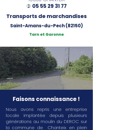
05 55 29 31 77
)
Transports de marchandises
Saint-Amans-du-Pech (82150)
Tarn et Garonne
Faisons connaissance !
Nous avons repris une entreprise
locale implantée depuis plusieurs
générations au moulin du DEROC sur
la commune de Chanteix en plein