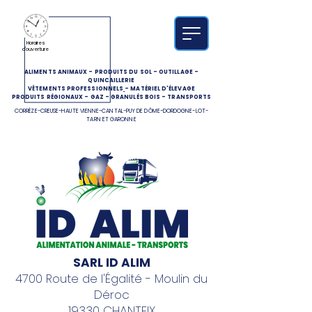
Horaires
d'ouverture
ALIMENTS ANIMAUX
-
PRODUITS DU SOL
-
OUTILLAGE
-
QUINCAILLERIE
VÊTEMENTS PROFESSIONNELS
-
MATÉRIEL D'ÉLEVAGE
PRODUITS RÉGIONAUX
-
GAZ
-
GRANULÉS BOIS
-
TRANSPORTS
CORRÈZE-CREUSE-HAUTE VIENNE-CANTAL-PUY DE DÔME-DORDOGNE-LOT-
TARN ET GARONNE
SARL ID ALIM
4700 Route de l'Égalité - Moulin du
Déroc
19330 CHANTEIX