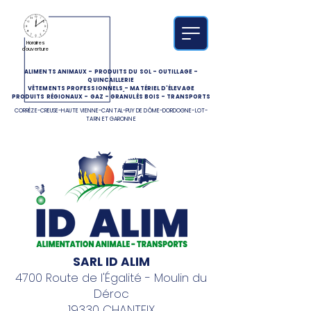
Horaires
d'ouverture
ALIMENTS ANIMAUX
-
PRODUITS DU SOL
-
OUTILLAGE
-
QUINCAILLERIE
VÊTEMENTS PROFESSIONNELS
-
MATÉRIEL D'ÉLEVAGE
PRODUITS RÉGIONAUX
-
GAZ
-
GRANULÉS BOIS
-
TRANSPORTS
CORRÈZE-CREUSE-HAUTE VIENNE-CANTAL-PUY DE DÔME-DORDOGNE-LOT-
TARN ET GARONNE
SARL ID ALIM
4700 Route de l'Égalité - Moulin du
Déroc
19330 CHANTEIX