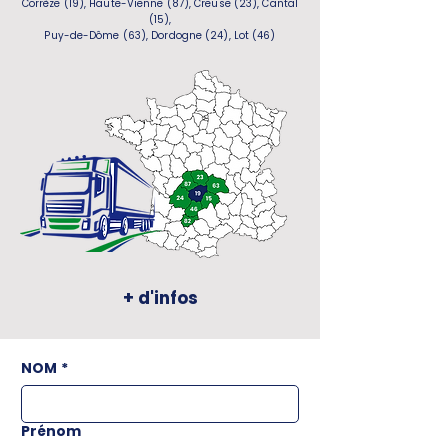
Corrèze (19), Haute-Vienne (87), Creuse (23), Cantal
(15),
Puy-de-Dôme (63), Dordogne (24), Lot (46)
+ d'infos
NOM
*
Prénom