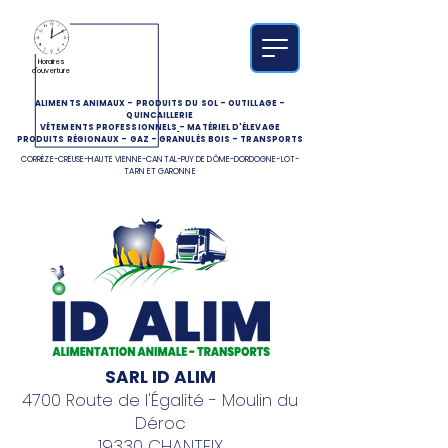
Horaires
d'ouverture
ALIMENTS ANIMAUX
-
PRODUITS DU SOL
-
OUTILLAGE
-
QUINCAILLERIE
VÊTEMENTS PROFESSIONNELS
-
MATÉRIEL D'ÉLEVAGE
PRODUITS RÉGIONAUX
-
GAZ
-
GRANULÉS BOIS
-
TRANSPORTS
CORRÈZE-CREUSE-HAUTE VIENNE-CANTAL-PUY DE DÔME-DORDOGNE-LOT-
TARN ET GARONNE
SARL ID ALIM
4700 Route de l'Égalité - Moulin du
Déroc
19330 CHANTEIX