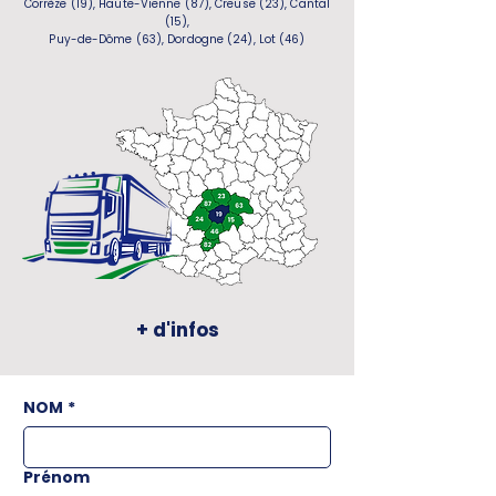
Corrèze (19), Haute-Vienne (87), Creuse (23), Cantal
(15),
Puy-de-Dôme (63), Dordogne (24), Lot (46)
+ d'infos
NOM
*
Prénom