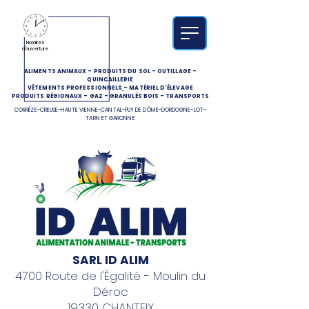
Horaires
d'ouverture
ALIMENTS ANIMAUX
-
PRODUITS DU SOL
-
OUTILLAGE
-
QUINCAILLERIE
VÊTEMENTS PROFESSIONNELS
-
MATÉRIEL D'ÉLEVAGE
PRODUITS RÉGIONAUX
-
GAZ
-
GRANULÉS BOIS
-
TRANSPORTS
CORRÈZE-CREUSE-HAUTE VIENNE-CANTAL-PUY DE DÔME-DORDOGNE-LOT-
TARN ET GARONNE
SARL ID ALIM
4700 Route de l'Égalité - Moulin du
Déroc
19330 CHANTEIX