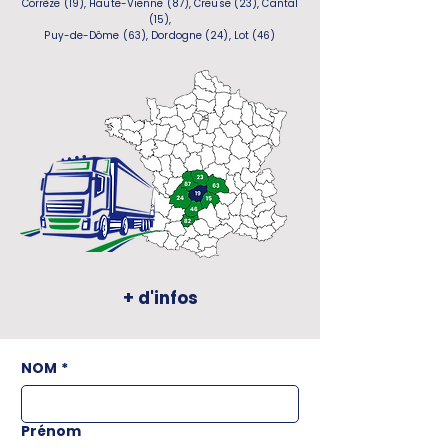
Corrèze (19), Haute-Vienne (87), Creuse (23), Cantal
(15),
Puy-de-Dôme (63), Dordogne (24), Lot (46)
+ d'infos
NOM
*
Prénom