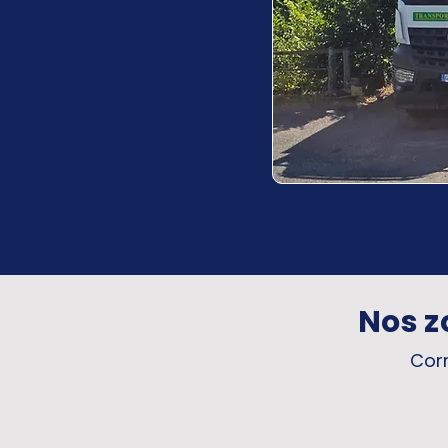
Nos z
Corr