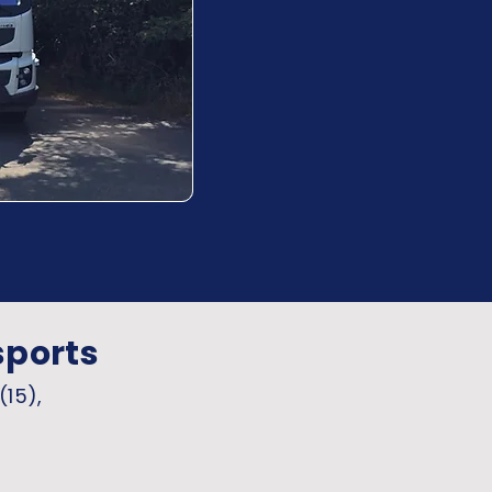
sports
(15),