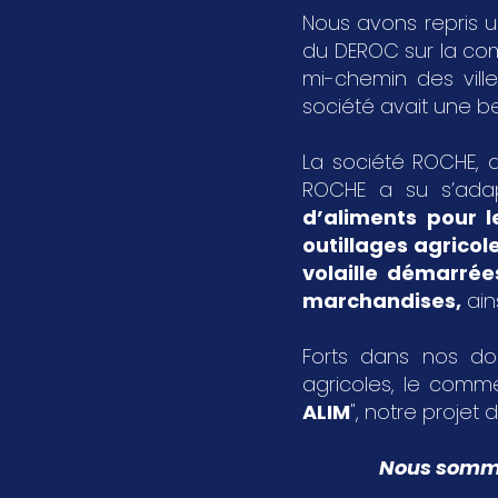
Nous avons repris u
du DEROC sur la c
mi-chemin des vil
société avait une bel
La société ROCHE, a
ROCHE a su s’ada
d’aliments pour l
outillages agricol
volaille démarrée
marchandises
,
ain
Forts dans nos dom
agricoles, le comme
ALIM
", notre projet d
Nous sommes