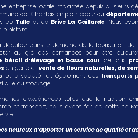
ne entreprise locale implantée depuis plusieurs g
ommune de Chanteix en plein coeur du
départeme
les de
Tulle
et de
Brive La Gaillarde
. Nous avon
le histoire.
 débutée dans le domaine de la fabrication de fa
pter au gré des demandes pour être aujourd
e bétail d’élevage et basse cour
, de tous
pr
es
en général,
vente de fleurs naturelles, de s
s
et la société fait également des
transports p
si que du stockage...
aines d'expériences telles que la nutrition an
rce et transport, nous avons fait de cette nouvel
e vie !
 heureux d’apporter un service de qualité et de