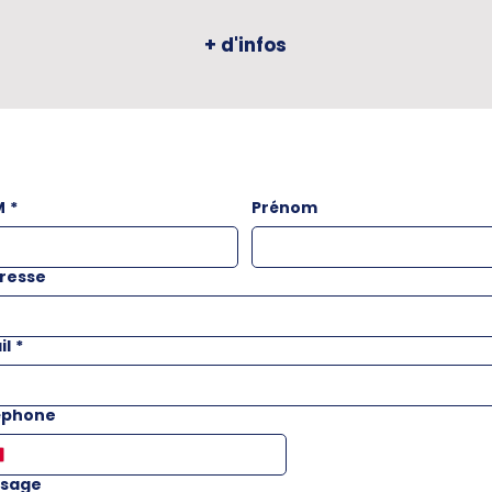
+ d'infos
M
*
Prénom
resse
il
*
éphone
sage