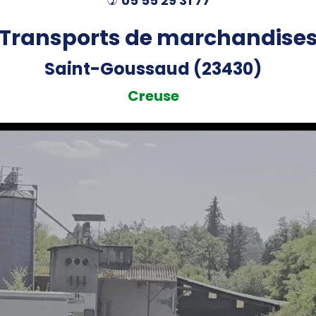
05 55 29 31 77
)
Transports de marchandise
Saint-Goussaud (23430)
Creuse