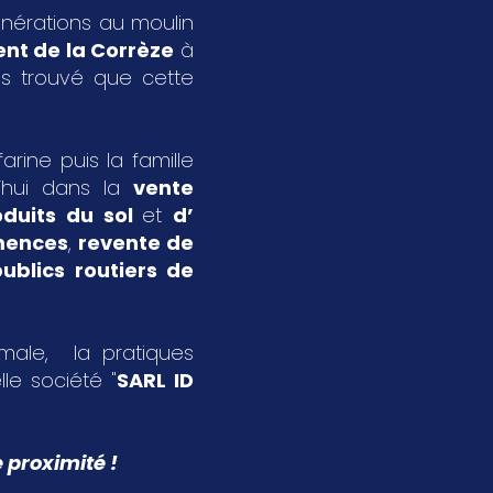
énérations au moulin
nt de la Corrèze
à
s trouvé que cette
rine puis la famille
’hui dans la
vente
oduits du sol
et
d’
emences
,
revente de
ublics routiers de
imale, la pratiques
le société "
SARL ID
 proximité !