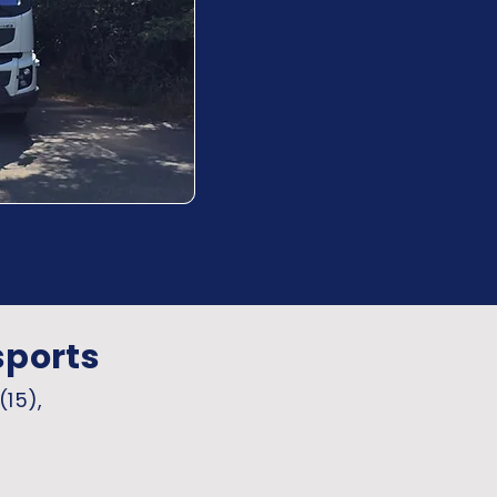
sports
(15),