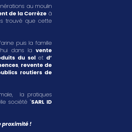
énérations au moulin
nt de la Corrèze
à
s trouvé que cette
rine puis la famille
’hui dans la
vente
oduits du sol
et
d’
emences
,
revente de
ublics routiers de
imale, la pratiques
le société "
SARL ID
 proximité !