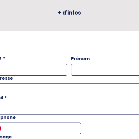
+ d'infos
M
*
Prénom
resse
il
*
éphone
sage