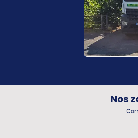
Nos z
Corr