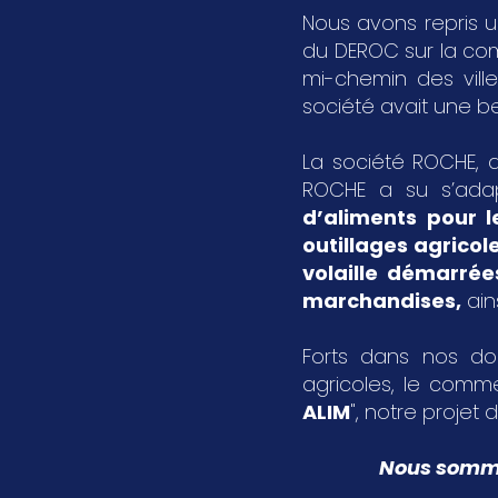
Nous avons repris u
du DEROC sur la c
mi-chemin des vil
société avait une bel
La société ROCHE, a
ROCHE a su s’ada
d’aliments pour l
outillages agricol
volaille démarrée
marchandises
,
ain
Forts dans nos dom
agricoles, le comme
ALIM
", notre projet d
Nous sommes