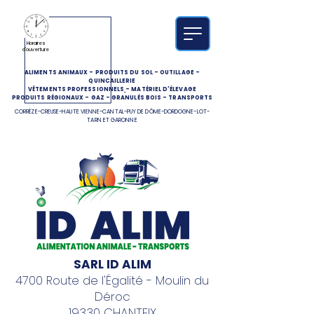
Horaires
d'ouverture
ALIMENTS ANIMAUX
-
PRODUITS DU SOL
-
OUTILLAGE
-
QUINCAILLERIE
VÊTEMENTS PROFESSIONNELS
-
MATÉRIEL D'ÉLEVAGE
PRODUITS RÉGIONAUX
-
GAZ
-
GRANULÉS BOIS
-
TRANSPORTS
CORRÈZE-CREUSE-HAUTE VIENNE-CANTAL-PUY DE DÔME-DORDOGNE-LOT-
TARN ET GARONNE
SARL ID ALIM
4700 Route de l'Égalité - Moulin du
Déroc
19330 CHANTEIX