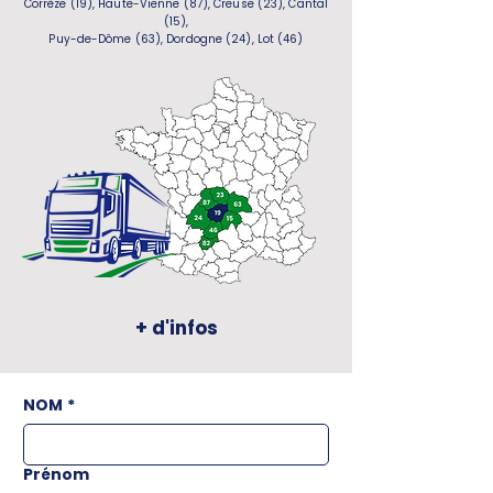
Corrèze (19), Haute-Vienne (87), Creuse (23), Cantal
(15),
Puy-de-Dôme (63), Dordogne (24), Lot (46)
+ d'infos
NOM
*
Prénom