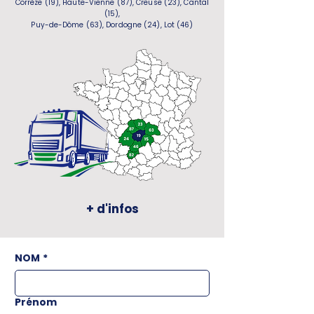
Corrèze (19), Haute-Vienne (87), Creuse (23), Cantal
(15),
Puy-de-Dôme (63), Dordogne (24), Lot (46)
+ d'infos
NOM
*
Prénom