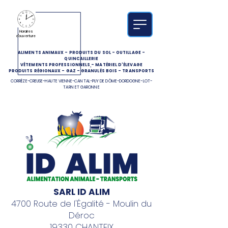
Horaires
d'ouverture
ALIMENTS ANIMAUX
-
PRODUITS DU SOL
-
OUTILLAGE
-
QUINCAILLERIE
VÊTEMENTS PROFESSIONNELS
-
MATÉRIEL D'ÉLEVAGE
PRODUITS RÉGIONAUX
-
GAZ
-
GRANULÉS BOIS
-
TRANSPORTS
CORRÈZE-CREUSE-HAUTE VIENNE-CANTAL-PUY DE DÔME-DORDOGNE-LOT-
TARN ET GARONNE
SARL ID ALIM
4700 Route de l'Égalité - Moulin du
Déroc
19330 CHANTEIX