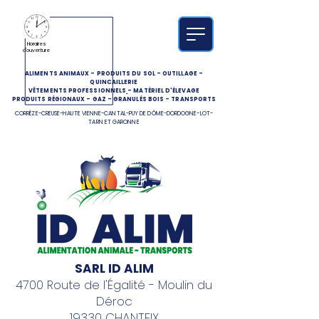
Horaires
d'ouverture
ALIMENTS ANIMAUX
-
PRODUITS DU SOL
-
OUTILLAGE
-
QUINCAILLERIE
VÊTEMENTS PROFESSIONNELS
-
MATÉRIEL D'ÉLEVAGE
PRODUITS RÉGIONAUX
-
GAZ
-
GRANULÉS BOIS
-
TRANSPORTS
CORRÈZE-CREUSE-HAUTE VIENNE-CANTAL-PUY DE DÔME-DORDOGNE-LOT-
TARN ET GARONNE
SARL ID ALIM
4700 Route de l'Égalité - Moulin du
Déroc
19330 CHANTEIX