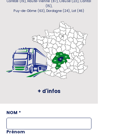
Corrèze (19), Haute-Vienne (87), Creuse (23), Cantal
(15),
Puy-de-Dôme (63), Dordogne (24), Lot (46)
+ d'infos
NOM
*
Prénom