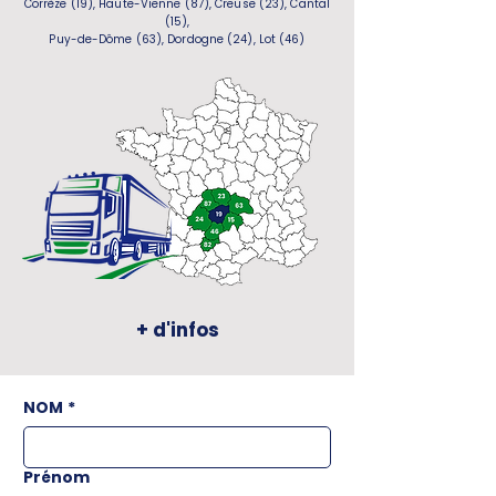
Corrèze (19), Haute-Vienne (87), Creuse (23), Cantal
(15),
Puy-de-Dôme (63), Dordogne (24), Lot (46)
+ d'infos
NOM
*
Prénom