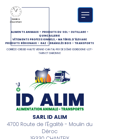
Horaires
d'ouverture
ALIMENTS ANIMAUX
-
PRODUITS DU SOL
-
OUTILLAGE
-
QUINCAILLERIE
VÊTEMENTS PROFESSIONNELS
-
MATÉRIEL D'ÉLEVAGE
PRODUITS RÉGIONAUX
-
GAZ
-
GRANULÉS BOIS
-
TRANSPORTS
CORRÈZE-CREUSE-HAUTE VIENNE-CANTAL-PUY DE DÔME-DORDOGNE-LOT-
TARN ET GARONNE
SARL ID ALIM
4700 Route de l'Égalité - Moulin du
Déroc
19330 CHANTEIX