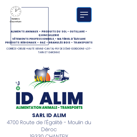
Horaires
d'ouverture
ALIMENTS ANIMAUX
-
PRODUITS DU SOL
-
OUTILLAGE
-
QUINCAILLERIE
VÊTEMENTS PROFESSIONNELS
-
MATÉRIEL D'ÉLEVAGE
PRODUITS RÉGIONAUX
-
GAZ
-
GRANULÉS BOIS
-
TRANSPORTS
CORRÈZE-CREUSE-HAUTE VIENNE-CANTAL-PUY DE DÔME-DORDOGNE-LOT-
TARN ET GARONNE
SARL ID ALIM
4700 Route de l'Égalité - Moulin du
Déroc
19330 CHANTEIX