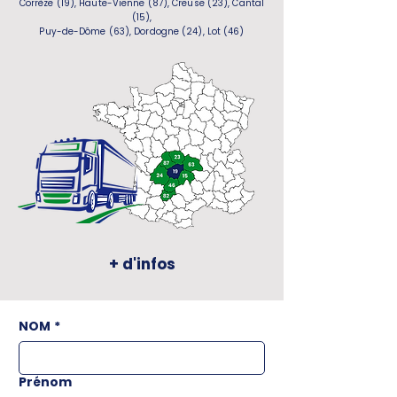
Corrèze (19), Haute-Vienne (87), Creuse (23), Cantal
(15),
Puy-de-Dôme (63), Dordogne (24), Lot (46)
+ d'infos
NOM
*
Prénom