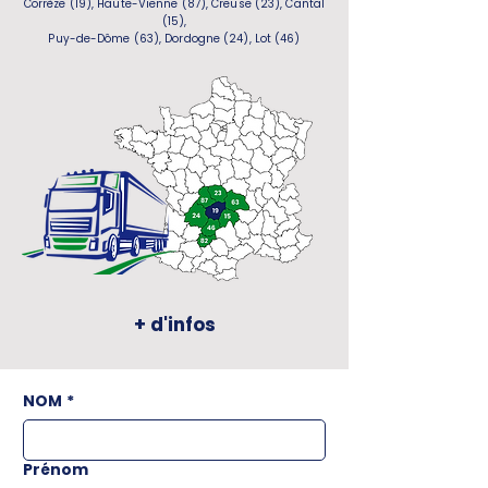
Corrèze (19), Haute-Vienne (87), Creuse (23), Cantal
(15),
Puy-de-Dôme (63), Dordogne (24), Lot (46)
+ d'infos
NOM
*
Prénom