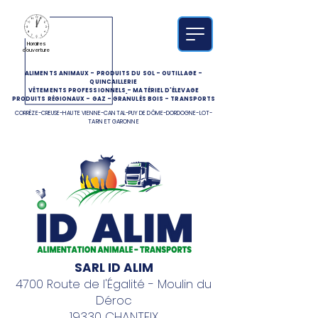
Horaires
d'ouverture
ALIMENTS ANIMAUX
-
PRODUITS DU SOL
-
OUTILLAGE
-
QUINCAILLERIE
VÊTEMENTS PROFESSIONNELS
-
MATÉRIEL D'ÉLEVAGE
PRODUITS RÉGIONAUX
-
GAZ
-
GRANULÉS BOIS
-
TRANSPORTS
CORRÈZE-CREUSE-HAUTE VIENNE-CANTAL-PUY DE DÔME-DORDOGNE-LOT-
TARN ET GARONNE
SARL ID ALIM
4700 Route de l'Égalité - Moulin du
Déroc
19330 CHANTEIX