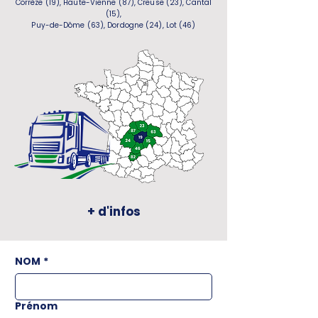
Corrèze (19), Haute-Vienne (87), Creuse (23), Cantal
(15),
Puy-de-Dôme (63), Dordogne (24), Lot (46)
+ d'infos
NOM
*
Prénom