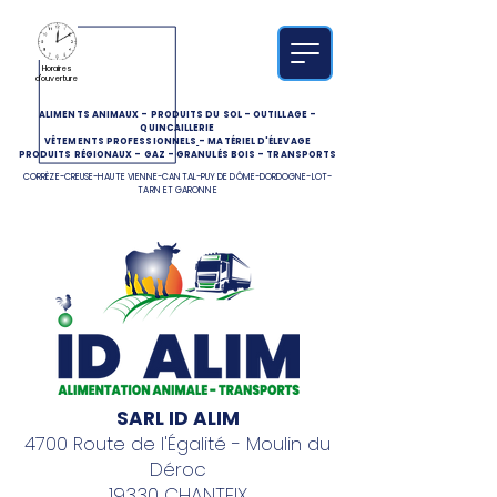
Horaires
d'ouverture
ALIMENTS ANIMAUX
-
PRODUITS DU SOL
-
OUTILLAGE
-
QUINCAILLERIE
VÊTEMENTS PROFESSIONNELS
-
MATÉRIEL D'ÉLEVAGE
PRODUITS RÉGIONAUX
-
GAZ
-
GRANULÉS BOIS
-
TRANSPORTS
CORRÈZE-CREUSE-HAUTE VIENNE-CANTAL-PUY DE DÔME-DORDOGNE-LOT-
TARN ET GARONNE
SARL ID ALIM
4700 Route de l'Égalité - Moulin du
Déroc
19330 CHANTEIX