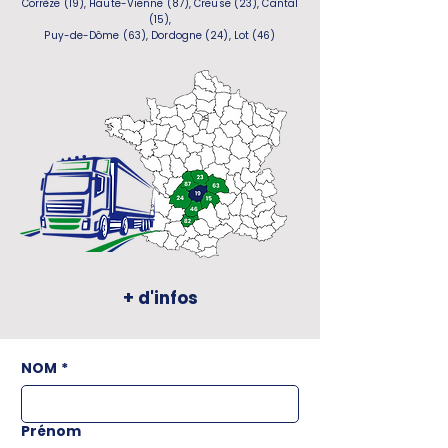
Corrèze (19), Haute-Vienne (87), Creuse (23), Cantal
(15),
Puy-de-Dôme (63), Dordogne (24), Lot (46)
+ d'infos
NOM
*
Prénom