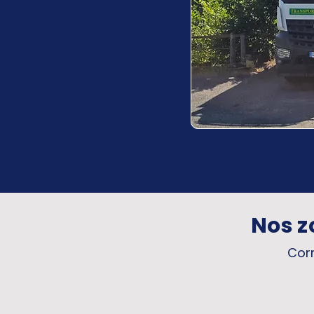
Nos z
Corr