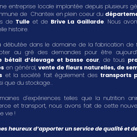
ne entreprise locale implantée depuis plusieurs g
ommune de Chanteix en plein coeur du
départeme
les de
Tulle
et de
Brive La Gaillarde
. Nous avon
le histoire.
 débutée dans le domaine de la fabrication de fa
pter au gré des demandes pour être aujourd
e bétail d’élevage et basse cour
, de tous
pr
es
en général,
vente de fleurs naturelles, de s
s
et la société fait également des
transports p
si que du stockage...
aines d'expériences telles que la nutrition an
rce et transport, nous avons fait de cette nouvel
e vie !
 heureux d’apporter un service de qualité et de