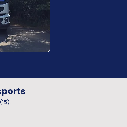
sports
(15),