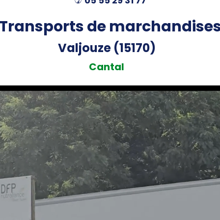
05 55 29 31 77
)
Transports de marchandise
Valjouze (15170)
Cantal