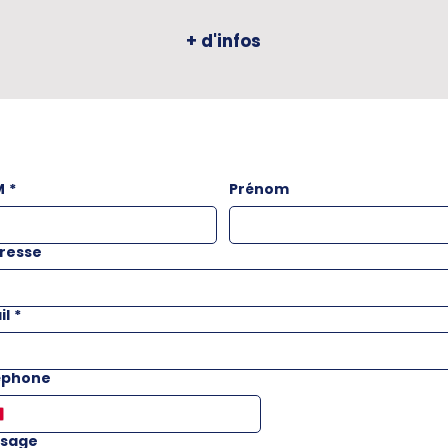
+ d'infos
M
*
Prénom
resse
il
*
éphone
sage