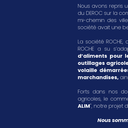
Nous avons repris u
du DEROC sur la c
mi-chemin des vil
société avait une bel
La société ROCHE, a
ROCHE a su s’ada
d’aliments pour l
outillages agricol
volaille démarrée
marchandises
,
ain
Forts dans nos dom
agricoles, le comme
ALIM
", notre projet d
Nous sommes