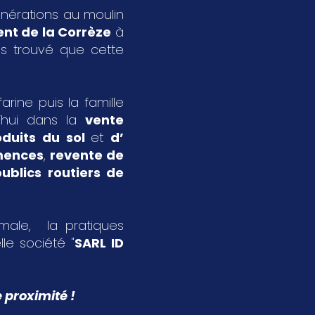
énérations au moulin
nt de la Corrèze
à
s trouvé que cette
rine puis la famille
’hui dans la
vente
oduits du sol
et
d’
emences
,
revente de
ublics routiers de
imale, la pratiques
le société "
SARL ID
 proximité !