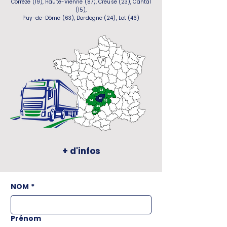
Corrèze (19), Haute-Vienne (87), Creuse (23), Cantal
(15),
Puy-de-Dôme (63), Dordogne (24), Lot (46)
+ d'infos
NOM
*
Prénom