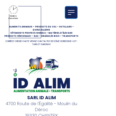
Horaires
d'ouverture
ALIMENTS ANIMAUX
-
PRODUITS DU SOL
-
OUTILLAGE
-
QUINCAILLERIE
VÊTEMENTS PROFESSIONNELS
-
MATÉRIEL D'ÉLEVAGE
PRODUITS RÉGIONAUX
-
GAZ
-
GRANULÉS BOIS
-
TRANSPORTS
CORRÈZE-CREUSE-HAUTE VIENNE-CANTAL-PUY DE DÔME-DORDOGNE-LOT-
TARN ET GARONNE
SARL ID ALIM
4700 Route de l'Égalité - Moulin du
Déroc
19330 CHANTEIX