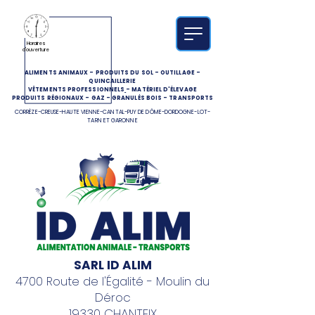
Horaires
d'ouverture
ALIMENTS ANIMAUX
-
PRODUITS DU SOL
-
OUTILLAGE
-
QUINCAILLERIE
VÊTEMENTS PROFESSIONNELS
-
MATÉRIEL D'ÉLEVAGE
PRODUITS RÉGIONAUX
-
GAZ
-
GRANULÉS BOIS
-
TRANSPORTS
CORRÈZE-CREUSE-HAUTE VIENNE-CANTAL-PUY DE DÔME-DORDOGNE-LOT-
TARN ET GARONNE
SARL ID ALIM
4700 Route de l'Égalité - Moulin du
Déroc
19330 CHANTEIX