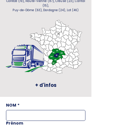
Corrèze (19), Haute-Vienne (87), Creuse (23), Cantal
(15),
Puy-de-Dôme (63), Dordogne (24), Lot (46)
+ d'infos
NOM
*
Prénom