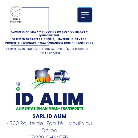
Horaires
d'ouverture
ALIMENTS ANIMAUX
-
PRODUITS DU SOL
-
OUTILLAGE
-
QUINCAILLERIE
VÊTEMENTS PROFESSIONNELS
-
MATÉRIEL D'ÉLEVAGE
PRODUITS RÉGIONAUX
-
GAZ
-
GRANULÉS BOIS
-
TRANSPORTS
CORRÈZE-CREUSE-HAUTE VIENNE-CANTAL-PUY DE DÔME-DORDOGNE-LOT-
TARN ET GARONNE
SARL ID ALIM
4700 Route de l'Égalité - Moulin du
Déroc
19330 CHANTEIX