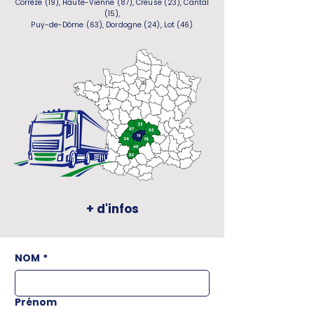
Corrèze (19), Haute-Vienne (87), Creuse (23), Cantal
(15),
Puy-de-Dôme (63), Dordogne (24), Lot (46)
+ d'infos
NOM
*
Prénom